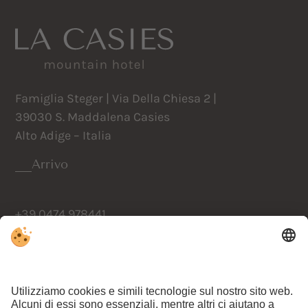
Famiglia Steger | Via Della Chiesa 2 |
39030 S. Maddalena Casies
Alto Adige – Italia
Arrivo
+39 0474 978441
info@lacasies.com