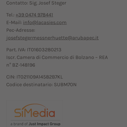
Contatto: Sig. Josef Steger
Tel.:
+39 0474 978441
E-Mail:
info@lacasies.com
Pec-Adresse:
josefstegermessnerhuette@arubapec.it
Part. IVA: IT01603280213
Iscr. Camera di Commercio di Bolzano – REA
n° BZ-148196
CIN: IT021109A14582B7KL
Codice destinatario: SUBM70N