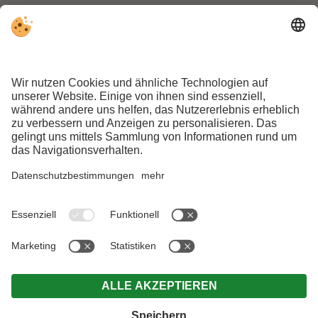
Hier geht’s zur Newsletter-Anmeldung
BUCHEN
ANGEBOTE
MwSt.-Nr. IT01603280213 . CIN:IT021109A14582B7KL .
Impressum
.
Datenschutz
.
Individuelle Cookie-Einstellungen
.
© Webdesign by