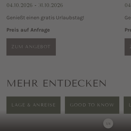
04.10.2026 - 31.10.2026
04
Genießt einen gratis Urlaubstag!
Ge
Preis auf Anfrage
Pr
ZUM ANGEBOT
MEHR ENTDECKEN
LAGE & ANREISE
GOOD TO KNOW
1
/
4