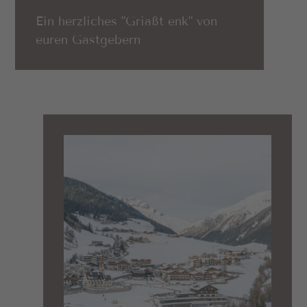
Ein herzliches "Griaßt enk" von
euren Gastgebern