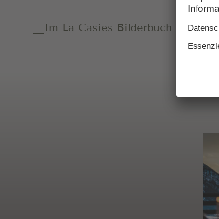
Im La Casies Bilderbuch stöbern