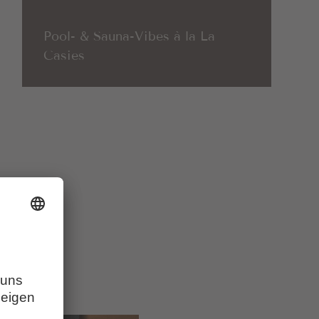
Pool- & Sauna-Vibes à la La
Casies