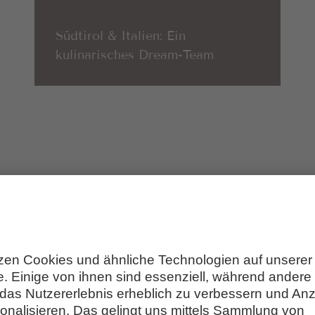
Südtirol & Italien: Ein
kulinarisches Dream-Team
ÜSSE &
ENTS