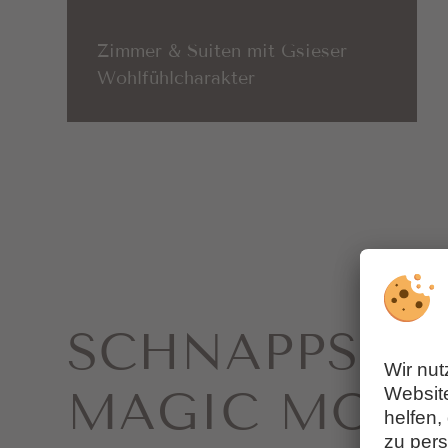
Zimmer & Suiten mit Gsieser
Wohlfühlcharakter
SCHNAPP­SCH
MAGIC MOM