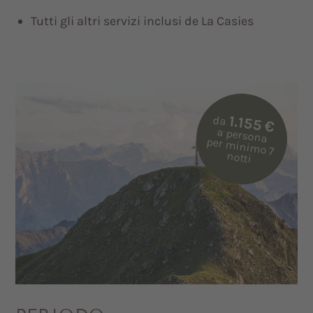
Tutti gli altri servizi inclusi de La Casies
1.155 €
da
a persona
per m
inim
o 7
notti