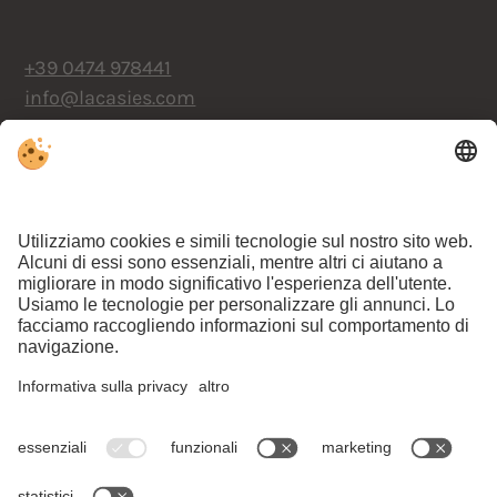
+39 0474 978441
info@lacasies.com
RICHIESTA
PRENOTAZIONE