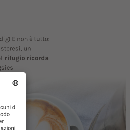
dig! E non è tutto:
steresi, un
l rifugio ricorda
gsies