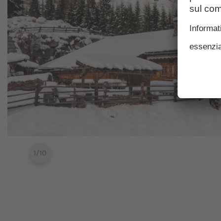
1
/
10