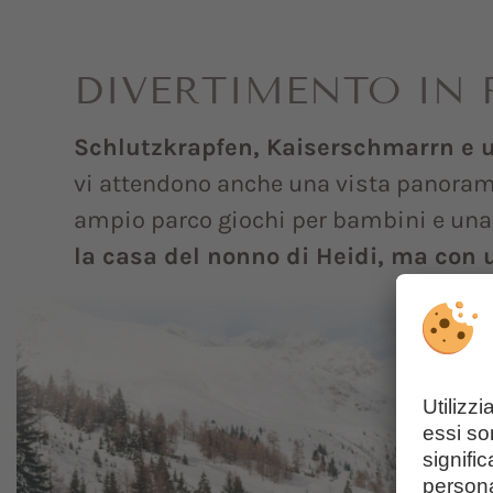
DIVERTIMENTO IN R
Schlutzkrapfen, Kaiserschmarrn e 
vi attendono anche una vista panorami
ampio parco giochi per bambini e una
la casa del nonno di Heidi, ma con 