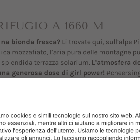
IFUGIO A 1660 M
una bionda fresca?
Li trovate qui, sull’alpe Pi
ca mozzafiato, l’aria pura delle montagne pu
 splendida terrazza solarium.
L’atmosfera de
una generosa dose di girl power!
#cheersin