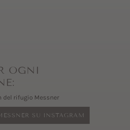
ER OGNI
NE:
am del rifugio Messner
MESSNER SU INSTAGRAM