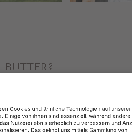
N BUTTER?
 Sepp weiht euch in
die Geheimnisse des Bu
r Milch cremige Bauernbutter entsteht
, so
akka schlougn“ dabei spielt.
Anschließend w
rkostet.