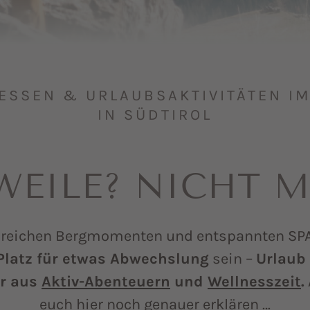
SSEN & URLAUBSAKTIVITÄTEN IM 
N SÜDTIROL
EILE? NICHT M
eichen Bergmomenten und entspannten SPA
Platz für etwas Abwechslung
sein –
Urlaub 
ur aus
Aktiv-Abenteuern
und
Wellnesszeit
.
euch hier noch genauer erklären …