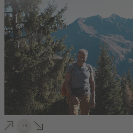
1
/
4