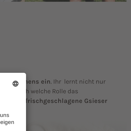
ttermachens ein
. Ihr lernt nicht nur
ndern auch welche Rolle das
ird die frischgeschlagene Gsieser