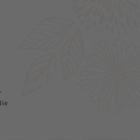
r
die