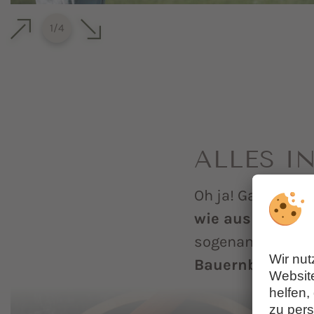
1
/
4
ALLES I
Oh ja! Gastgeber
wie aus frische
sogenannte „Schl
Bauernbutter ve