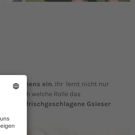
ttermachens ein
. Ihr lernt nicht nur
ndern auch welche Rolle das
ird die frischgeschlagene Gsieser