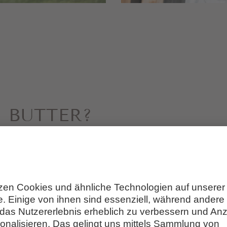
N BUTTER?
 Sepp weiht euch in
die Geheimnisse des Bu
r Milch cremige Bauernbutter entsteht
, so
akka schlougn“ dabei spielt.
Anschließend w
rkostet.