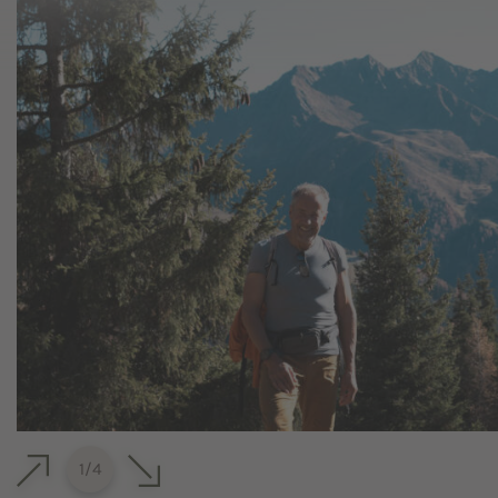
1
/
4