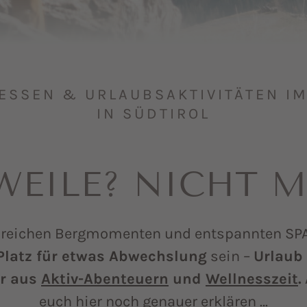
SSEN & URLAUBSAKTIVITÄTEN IM 
N SÜDTIROL
EILE? NICHT M
eichen Bergmomenten und entspannten SPA
Platz für etwas Abwechslung
sein –
Urlaub 
ur aus
Aktiv-Abenteuern
und
Wellnesszeit
.
euch hier noch genauer erklären …