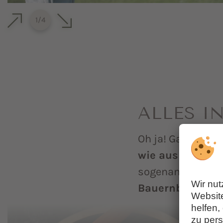
1
/
4
ALLES I
Oh ja! Gastgeber
wie aus frische
sogenannte „Schl
Bauernbutter ve