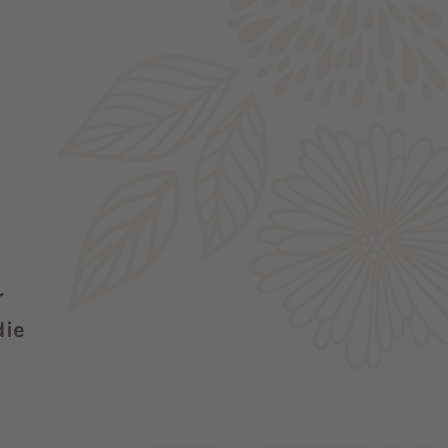
r
die