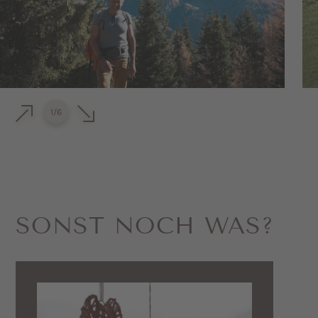
1
/
6
SONST NOCH WAS?