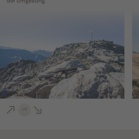
der Umgebung.
1
/
3