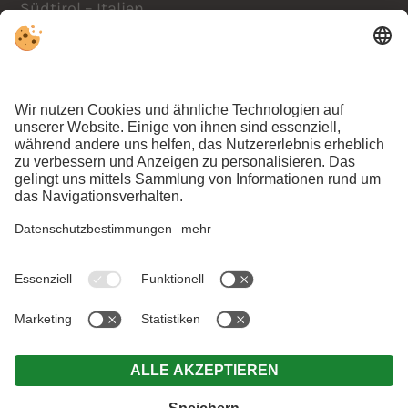
Südtirol – Italien
Anreise
+39 0474 978441
info@lacasies.com
ANFRAGEN
BUCHEN
KLATSCH UND
TRATSCH