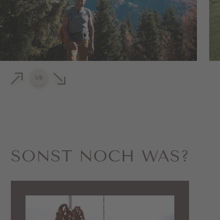
1
/
6
SONST NOCH WAS?