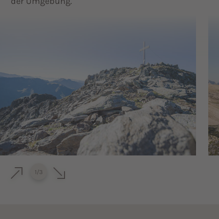
der Umgebung.
1
/
3