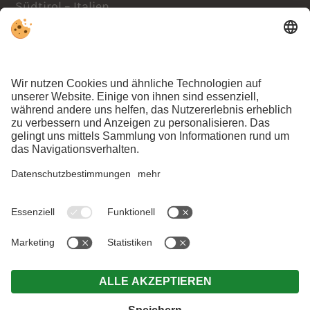
Südtirol – Italien
Anreise
+39 0474 978441
info@lacasies.com
ANFRAGEN
BUCHEN
KLATSCH UND
TRATSCH