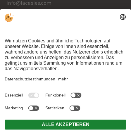
info@lacasies.com
ANFRAGEN
BUCHEN
MwSt.-Nr. IT01603280213 . CIN:IT021109A14582B7KL .
Impressum
.
Datenschutz
.
Individuelle Cookie-Einstellungen
.
© Webdesign by