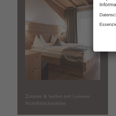
Zimmer & Suiten mit Gsieser
Wohlfühlcharakter