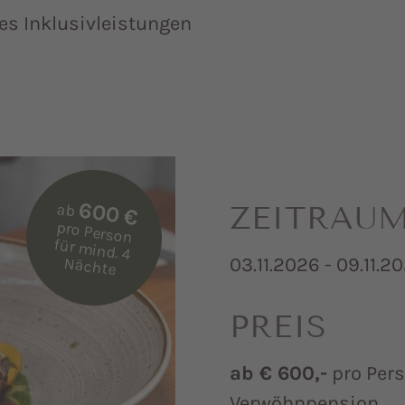
ies Inklusivleistungen
600 €
ZEITRAU
ab
pro Person
für m
ind. 4
03.11.2026 - 09.11.2
Nächte
PREIS
ab € 600,-
pro Pers
Verwöhnpension