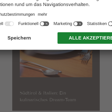
Südtirol & Italien: Ein
kulinarisches Dream-Team