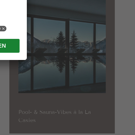
Pool- & Sauna-Vibes à la La
Casies