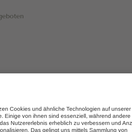
ngeboten
 WAS?