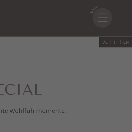
DE
IT
EN
ECIAL
annte Wohlfühlmomente.