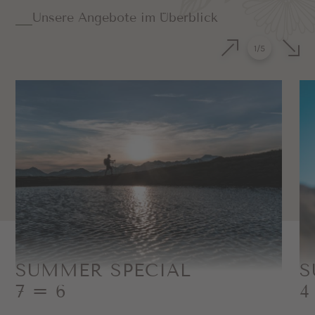
Unsere Angebote im Überblick
1
/
5
SUMMER SPECIAL
S
7 = 6
4