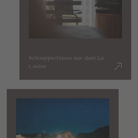
biegt nach der Tankstelle rechts in Richtung
Gsieser Tal ab. Für die nächsten 15 km folgt ihr
zuerst dem Klosterweg und anschließend der
Gsieser Straße bis nach St. Magdalena. Dort biegt
ihr direkt nach der Pfarrkirche rechts ab.
Nach 200 m habt ihr euer Ziel erreicht.
Routenplaner
Schnappschüsse aus dem La
Casies
Verkehrslagebericht Südtirol
Ladestationen für E-Fahrzeuge
Carsharing Südtirol