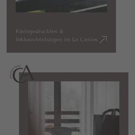
vor dem Ortskern nehmt ihr die zweite Ausfahrt,
passiert das Dorfzentrum und biegt nach der
Tankstelle rechts in Richtung Gsieser Tal ab. Für
die nächsten 15 km folgt ihr zuerst dem
Kleingedrucktes &
Klosterweg und anschließend der Gsieser Straße
Inklusivleistungen im La Casies
bis nach St. Magdalena. Dort biegt ihr direkt
nach der Pfarrkirche rechts ab. Nach 200 m habt
ihr euer Ziel erreicht.
Von Osttirol aus
bis nach Lienz und über die
B100 Drautalstraße weiter nach Winnebach und
über die SS49 Pustertaler Staatsstraße für
ca. 20 km weiter nach Welsberg. Dort nehmt ihr
die rechte Straßenabfahrt (Welsberg Ost) und
folgt der Straße für rund 2 km. Beim kleinen
Kreisverkehr vor dem Ortskern nehmt ihr die
zweite Ausfahrt, passiert das Dorfzentrum und