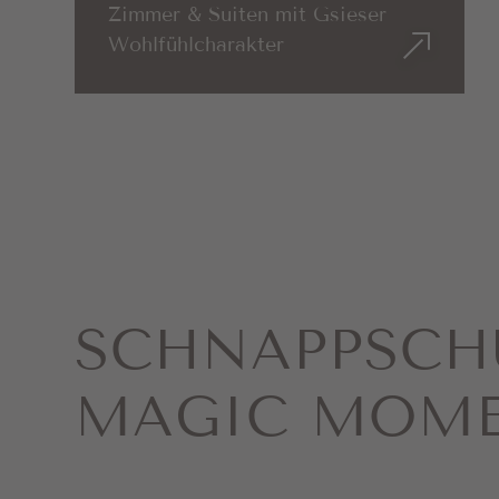
Zimmer & Suiten mit Gsieser
Wohlfühlcharakter
SCHNAPP­SCH
MAGIC MOM