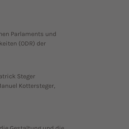
chen Parlaments und
gkeiten (ODR) der
atrick Steger
Manuel Kottersteger,
 die Gestaltung und die