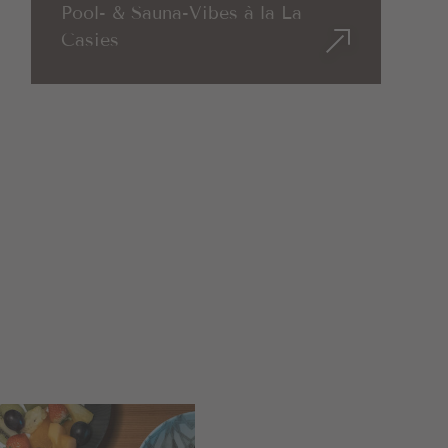
Pool- & Sauna-Vibes à la La
Casies