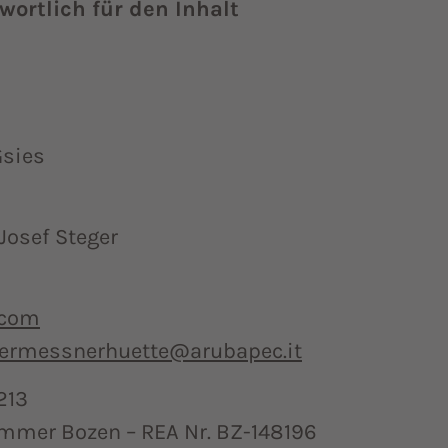
ortlich für den Inhalt
Gsies
Josef Steger
.com
germessnerhuette@arubapec.it
213
mmer Bozen – REA Nr. BZ-148196