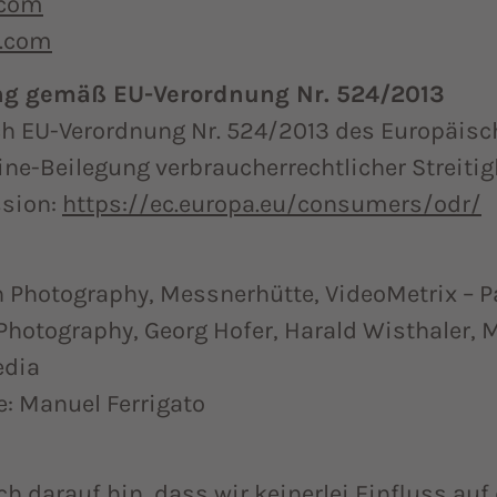
.com
.com
ung gemäß EU-Verordnung Nr. 524/2013
ch EU-Verordnung Nr. 524/2013 des Europäis
line-Beilegung verbraucherrechtlicher Streiti
sion:
https://ec.europa.eu/
consumers/odr/
h Photography, Messnerhütte, VideoMetrix – P
 Photography, Georg Hofer, Harald Wisthaler, 
edia
e: Manuel Ferrigato
h darauf hin, dass wir keinerlei Einfluss auf