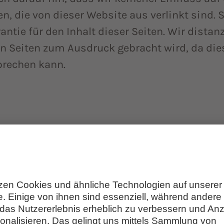
en, die von dieser Website aus verlinkt sind
ntie für den Inhalt dieser Seiten. Wir distan
en Seiten zum Ausdruck gebracht wird, da di
prechen kann.
 WAS?