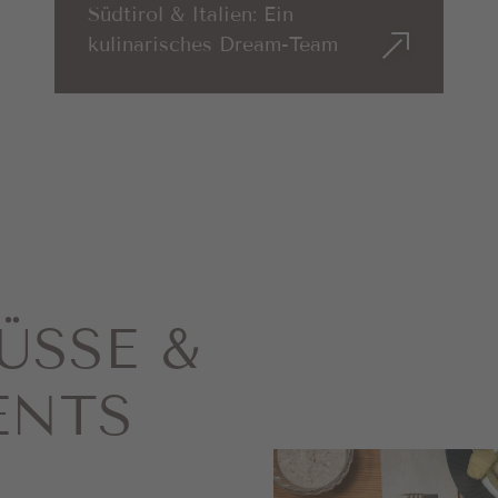
Südtirol & Italien: Ein
kulinarisches Dream-Team
ÜSSE &
ENTS