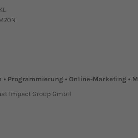
KL
BM70N
gn • Programmierung • Online-Marketing •
Just Impact Group GmbH