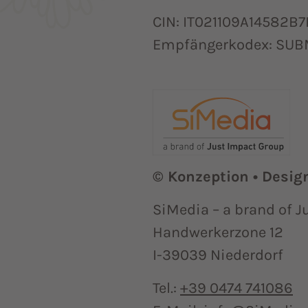
CIN: IT021109A14582B7
Empfängerkodex: SU
© Konzeption • Desi
SiMedia – a brand of 
Handwerkerzone 12
I-39039 Niederdorf
Tel.:
+39 0474 741086