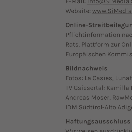
E-Mail:
info@SiMedia
Website:
www.SiMedia
Online-Streitbeileg
Pflichtinformation na
Rats. Plattform zur On
Europäischen Kommis
Bildnachweis
Fotos: La Casies, Luna
TV Gsiesertal: Kamilla
Andreas Moser, RawM
IDM Südtirol-Alto Adig
Haftungsausschluss
Wir weisen ausdrücklic