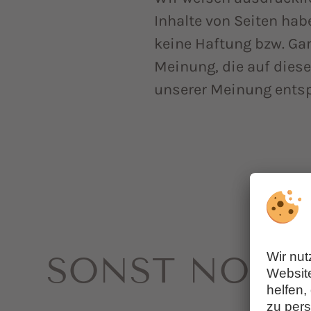
Inhalte von Seiten hab
keine Haftung bzw. Gara
Meinung, die auf dies
unserer Meinung ents
SONST NOCH