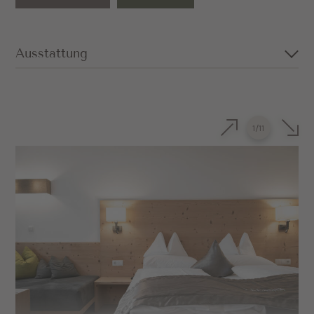
Ausstattung
Großzügiges Doppelzimmer in
Gsieser Lärche
1
/
11
Kuscheliges Sofa (kann auch als
Schlafmöglichkeit genutzt werden)
Privater Balkon mit Dolomitenblick
nach Süden
Badezimmer mit Dusche, separatem WC,
Föhn und Kosmetikspiegel
Sat-TV und Safe
Minibar auf Wunsch