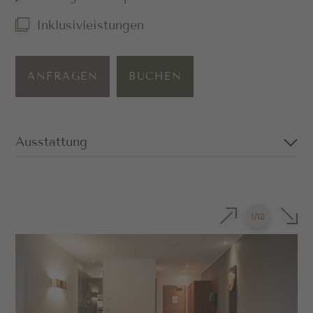
Inklusivleistungen
ANFRAGEN
BUCHEN
Ausstattung
Großzügige Suite mit Doppelbett in Eiche
Kuscheliges Sofa (kann auch als
1
/
12
Schlafmöglichkeit genutzt werden)
Privater Balkon mit Blick nach Süden
Badezimmer mit Dusche, Badewanne,
separatem WC, Föhn und Kosmetikspiegel