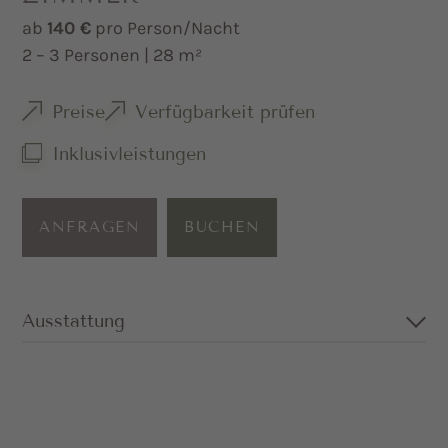
ab
140 €
pro Person/Nacht
2 – 3 Personen | 28 m²
Preise
Verfügbarkeit prüfen
Inklusivleistungen
ANFRAGEN
BUCHEN
Ausstattung
Großzügiges Doppelzimmer in Eiche und
mit Zirbenduft
Kuscheliges Sofa (kann auch als