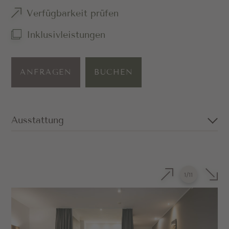
Verfügbarkeit prüfen
Inklusivleistungen
ANFRAGEN
BUCHEN
Ausstattung
Großzügige Suite auf zwei Ebenen mit
Doppelbett in Pustertaler Altholz
1
/
11
Separates Schlafzimmer mit
zwei Einzelbetten in der oberen Etage
Privater Balkon mit Blick nach Süden