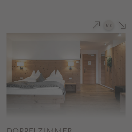
Großzügiges Doppelzimmer mit Boden
in Eiche, Pustertaler Zirbe oder
natürlicher Schurwolle
1
/
12
Kuscheliges Sofa (kann auch als
Schlafmöglichkeit genutzt werden)
Privater Balkon mit Dolomitenblick nach
Osten oder Westen
Badezimmer mit Dusche und WC
(z.T. separat), Föhn und Kosmetikspiegel
Sat-TV und Safe
Minibar auf Wunsch
DOPPELZIMMER