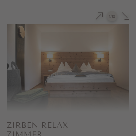
Gsieser Fichte oder Zirbe
1
/
12
Kuscheliges Sofa (kann auch als
Schlafmöglichkeit genutzt werden)
Terrasse mit Dolomitenblick nach Süden
Badezimmer mit Dusche und WC
(z.T. separat), Föhn und Kosmetikspiegel
Sat-TV und Safe
Minibar auf Wunsch
ZIRBEN RELAX
ZIMMER