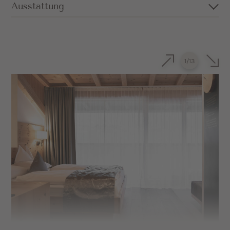
Ausstattung
Großzügiges Doppelzimmer in
Pustertaler Zirbe
1
/
13
Kuscheliges Sofa (kann auch als
Schlafmöglichkeit genutzt werden)
Balkon mit Blick nach Norden
Badezimmer mit Dusche, separatem WC,
Föhn und Kosmetikspiegel
Sat-TV und Safe
Minibar auf Wunsch