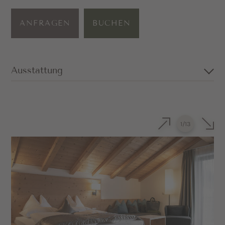
ANFRAGEN
BUCHEN
Ausstattung
Großzügige Suite mit Doppelbett in
Gsieser Lärche
1
/
13
Kuscheliges Sofa (kann auch als
Schlafmöglichkeit genutzt werden)
Privater Balkon mit Blick nach Süden
Badezimmer mit Dusche, separatem WC,
Föhn und Kosmetikspiegel
Sat-TV und Safe