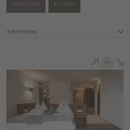
ANFRAGEN
BUCHEN
Ausstattung
Großzügiges Doppelzimmer in
Gsieser Fichte in der obersten Etage
1
/
10
Kuscheliges Sofa (kann auch als
Schlafmöglichkeit genutzt werden)
Privater Balkon mit Blick nach Süden
Badezimmer mit Dusche, separatem WC,
Föhn und Kosmetikspiegel
Sat-TV und Safe
Netzfreischalter zur Reduktion von