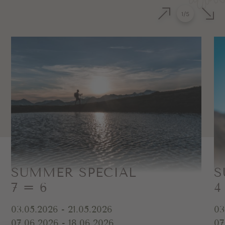
1
/
5
SUMMER SPECIAL
S
7 = 6
4
03.05.2026 - 21.05.2026
03
07.06.2026 - 18.06.2026
07