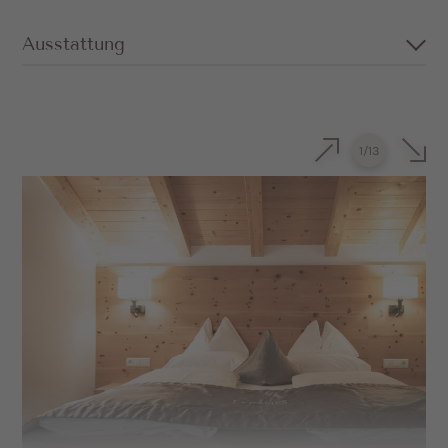
Ausstattung
Großzügiges Doppelzimmer in
Pustertaler Altholz, Zirbe oder Fichte
1
/
13
Kuscheliges Sofa (kann auch als
Schlafmöglichkeit genutzt werden)
Privater Balkon mit Dolomitenblick
nach Süden
Badezimmer mit Dusche, separatem WC,
Föhn und Kosmetikspiegel
Sat-TV und Safe
Minibar auf Wunsch