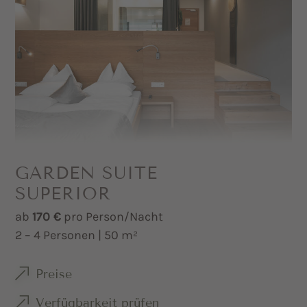
Badezimmer mit Dusche, separatem WC,
Föhn und Kosmetikspiegel
Sat-TV und Safe
Minibar auf Wunsch
GARDEN SUITE
SUPERIOR
ab
170 €
pro Person/Nacht
2 – 4 Personen | 50 m²
Preise
Verfügbarkeit prüfen